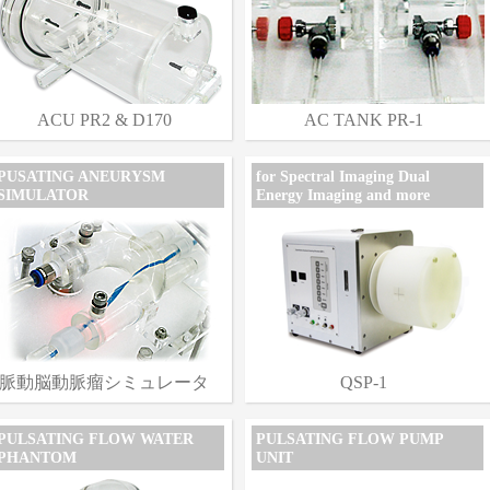
ACU PR2 & D170
AC TANK PR-1
PUSATING ANEURYSM
for Spectral Imaging Dual
SIMULATOR
Energy Imaging and more
脈動脳動脈瘤シミュレータ
QSP-1
ー
PULSATING FLOW WATER
PULSATING FLOW PUMP
PHANTOM
UNIT