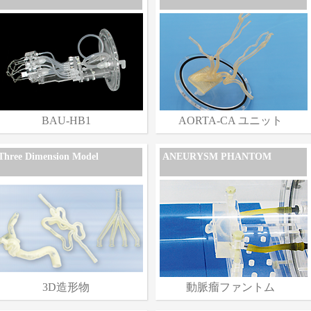
BAU-HB1
AORTA-CA ユニット
Three Dimension Model
ANEURYSM PHANTOM
3D造形物
動脈瘤ファントム