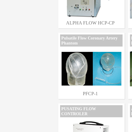
ALPHA FLOW HCP-CP
Pulsatile Flow Coronary Artery
Phantom
PFCP-1
PUSATING FLOW
CONTROLER