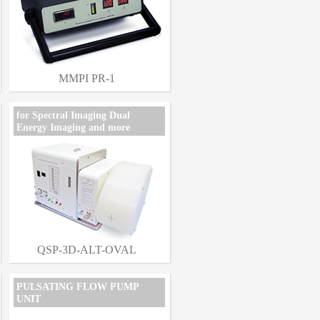
MMPI PR-1
for Spectral Imaging Dual
Energy Imaging and more
QSP-3D-ALT-OVAL
PULSATING FLOW PUMP
UNIT