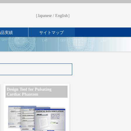
［
Japanese
/
English
］
納品実績
サイトマップ
Design Tool for Pulsating
Cardiac Phantom