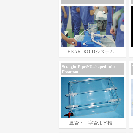
HEARTROIDシステム
Straight Pipe&U-shaped tube
Phantom
直管・Ｕ字管用水槽