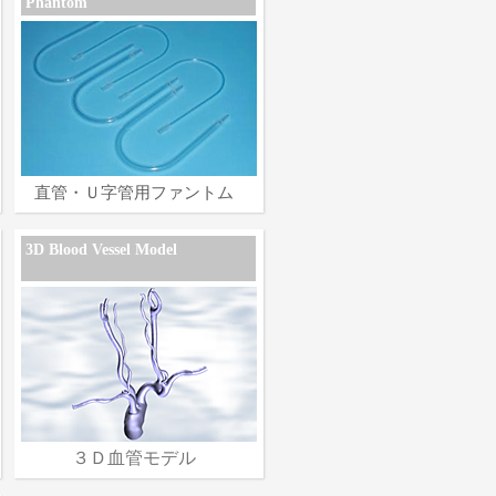
Phantom
直管・Ｕ字管用ファントム
3D Blood Vessel Model
３Ｄ血管モデル