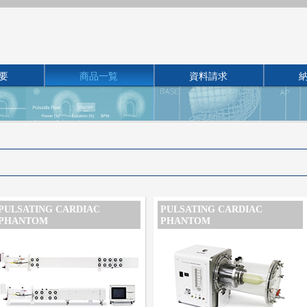
要
商品一覧
資料請求
PULSATING CARDIAC
PULSATING CARDIAC
PHANTOM
PHANTOM