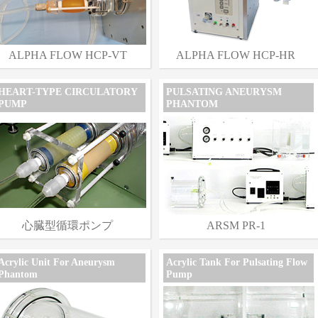
ALPHA FLOW HCP-VT
ALPHA FLOW HCP-HR
HEART-TYPE CIRCULATORY
PULSATING ANEURYSM
PUMP
PHANTOM
心臓型循環ポンプ
ARSM PR-1
Acrylic Unit For Aneurysm
Acrylic Tank For Pulsating Flow
Phantom
Pump